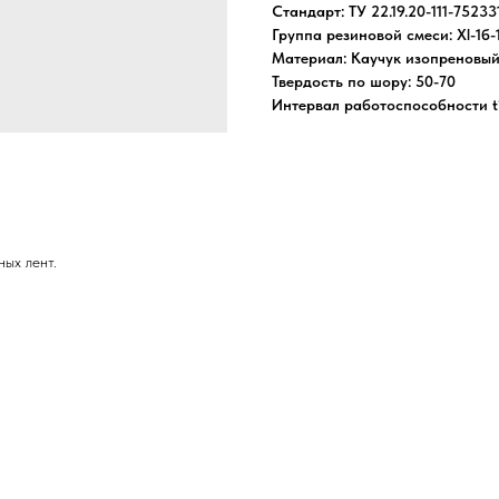
Стандарт: ТУ 22.19.20-111-75233
Группа резиновой смеси: Xl-1б-
Материал: Каучук изопреновый
Твердость по шору: 50-70
Интервал работоспособности t°
ных лент.