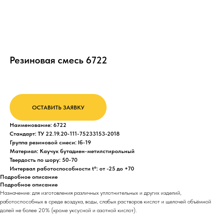
Резиновая смесь 6722
ОСТАВИТЬ ЗАЯВКУ
Наименование: 6722
Стандарт: ТУ 22.19.20-111-75233153-2018
Группа резиновой смеси: Iб-19
Материал: Каучук бутадиен-метилстирольный
Твердость по шору: 50-70
Интервал работоспособности t°: от -25 до +70
Подробное описание
Подробное описание
Назначение: для изготовления различных уплотнительных и других изделий,
работоспособных в среде воздуха, воды, слабых растворов кислот и щелочей объёмной
долей не более 20% (кроме уксусной и азотной кислот).