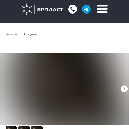
Главная
→
Продукты
→
...
→
...