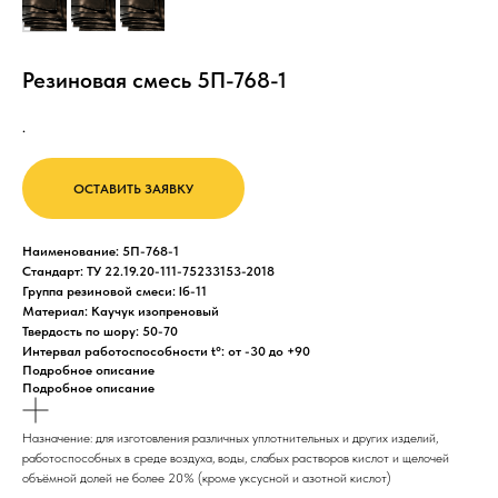
Резиновая смесь 5П-768-1
.
ОСТАВИТЬ ЗАЯВКУ
Наименование: 5П-768-1
Стандарт: ТУ 22.19.20-111-75233153-2018
Группа резиновой смеси: Iб-11
Материал: Каучук изопреновый
Твердость по шору: 50-70
Интервал работоспособности t°: от -30 до +90
Подробное описание
Подробное описание
Назначение: для изготовления различных уплотнительных и других изделий,
работоспособных в среде воздуха, воды, слабых растворов кислот и щелочей
объёмной долей не более 20% (кроме уксусной и азотной кислот)