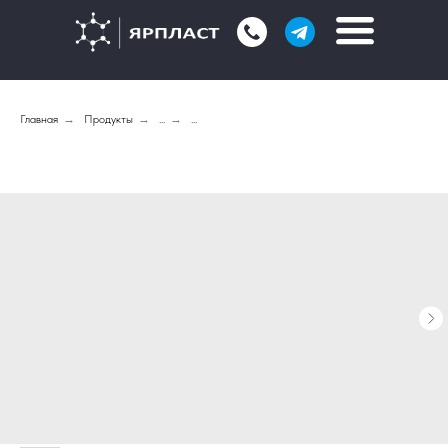
Главная
→
Продукты
→
...
→
...