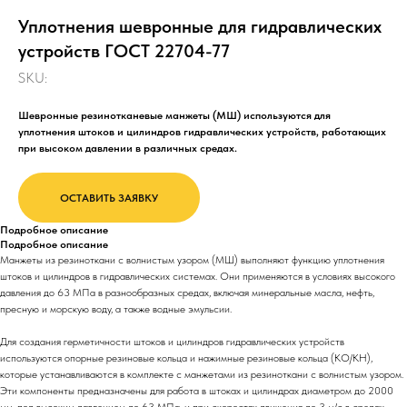
Уплотнения шевронные для гидравлических
устройств ГОСТ 22704-77
SKU:
Шевронные резинотканевые манжеты (МШ) используются для
уплотнения штоков и цилиндров гидравлических устройств, работающих
при высоком давлении в различных средах.
ОСТАВИТЬ ЗАЯВКУ
Подробное описание
Подробное описание
Манжеты из резиноткани с волнистым узором (МШ) выполняют функцию уплотнения
штоков и цилиндров в гидравлических системах. Они применяются в условиях высокого
давления до 63 МПа в разнообразных средах, включая минеральные масла, нефть,
пресную и морскую воду, а также водные эмульсии.
Для создания герметичности штоков и цилиндров гидравлических устройств
используются опорные резиновые кольца и нажимные резиновые кольца (КО/КН),
которые устанавливаются в комплекте с манжетами из резиноткани с волнистым узором.
Эти компоненты предназначены для работа в штоках и цилиндрах диаметром до 2000