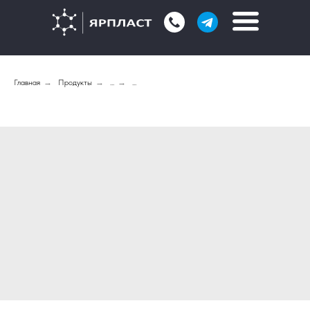
Главная
→
Продукты
→
...
→
...