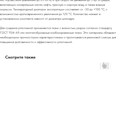
мм, под высоким давлением до 63 МПа, и при скоростях движения до 3 м/с в средах,
включающих минеральные масла, нефть, пресную и морскую воду, а также водные
эмульсии. Температурный диапазон эксплуатации составляет от -50 до +100 °C, с
возможностью кратковременного увеличения до 120 °C. Количество манжет в
установленном комплекте зависит от диаметра цилиндра.
Для создания уплотнений применяются ткани с волнистым узором согласно стандарту
ГОСТ 1104-69 или хлопчатобумажные комбинированные ткани. Эти материалы обладают
необходимыми прочностными характеристиками и пропитываются резиновой смесью для
повышения долговечности и эффективности уплотнений.
Смотрите также